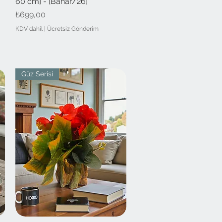
60 cm] - [Bahar/26]
Fiyat
₺699,00
KDV dahil
|
Ücretsiz Gönderim
Güz Serisi