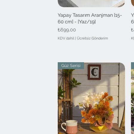
Yapay Tasarım Aranjman [15-
Hızlı Bakış
Y
60 cm] - [Yaz/19]
6
Fiyat
F
₺699,00
₺
KDV dahil
|
Ücretsiz Gönderim
K
Güz Serisi