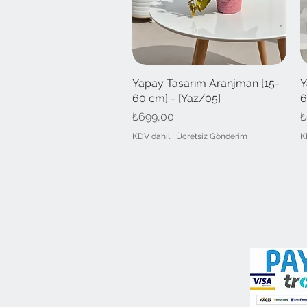
Yapay Tasarım Aranjman [15-
Hızlı Bakış
Y
60 cm] - [Yaz/05]
6
Fiyat
F
₺699,00
₺
KDV dahil
|
Ücretsiz Gönderim
K