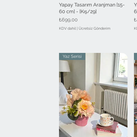
Yapay Tasarım Aranjman [15-
Hızlı Bakış
Y
60 cm] - [Kış/29]
6
Fiyat
F
₺699,00
₺
KDV dahil
|
Ücretsiz Gönderim
K
Yaz Serisi