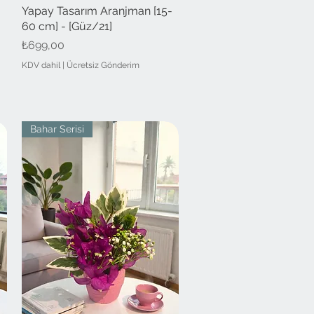
-
Yapay Tasarım Aranjman [15-
Hızlı Bakış
60 cm] - [Güz/21]
Fiyat
₺699,00
KDV dahil
|
Ücretsiz Gönderim
Bahar Serisi