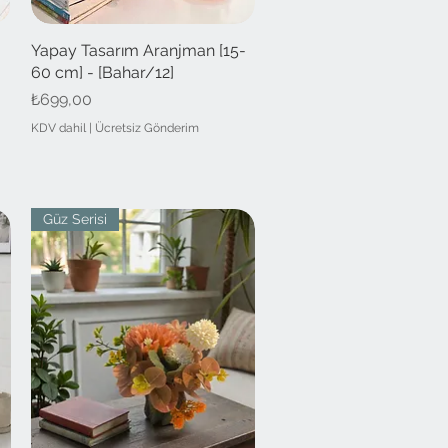
-
Yapay Tasarım Aranjman [15-
Hızlı Bakış
60 cm] - [Bahar/12]
Fiyat
₺699,00
KDV dahil
|
Ücretsiz Gönderim
Güz Serisi