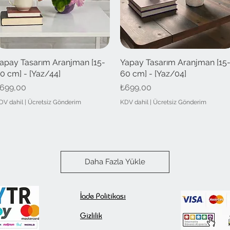
apay Tasarım Aranjman [15-
Hızlı Bakış
Yapay Tasarım Aranjman [15
Hızlı Bakış
0 cm] - [Yaz/44]
60 cm] - [Yaz/04]
iyat
Fiyat
699,00
₺699,00
DV dahil
|
Ücretsiz Gönderim
KDV dahil
|
Ücretsiz Gönderim
yapay ağaç
Daha Fazla Yükle
İade Politikası
Gizlilik