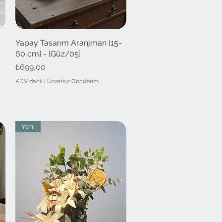
-
Yapay Tasarım Aranjman [15-
Hızlı Bakış
60 cm] - [Güz/05]
Fiyat
₺699,00
KDV dahil
|
Ücretsiz Gönderim
Yeni