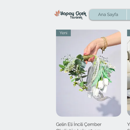
Ana Sayfa
Yeni
Gelin Eli İncili Çember
Hızlı Bakış
Y