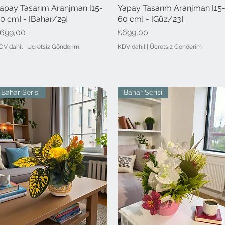
apay Tasarım Aranjman [15-
Hızlı Bakış
Yapay Tasarım Aranjman [15
Hızlı Bakış
0 cm] - [Bahar/29]
60 cm] - [Güz/23]
iyat
Fiyat
699,00
₺699,00
DV dahil
|
Ücretsiz Gönderim
KDV dahil
|
Ücretsiz Gönderim
Bahar Serisi
Bahar Serisi