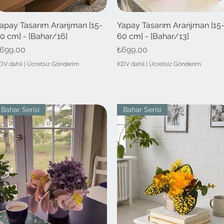
apay Tasarım Aranjman [15-
Hızlı Bakış
Yapay Tasarım Aranjman [15
Hızlı Bakış
0 cm] - [Bahar/16]
60 cm] - [Bahar/13]
iyat
Fiyat
699,00
₺699,00
DV dahil
|
Ücretsiz Gönderim
KDV dahil
|
Ücretsiz Gönderim
Bahar Serisi
Bahar Serisi