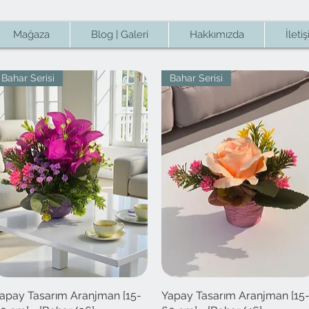
Mağaza
Blog | Galeri
Hakkımızda
İleti
Bahar Serisi
Bahar Serisi
apay Tasarım Aranjman [15-
Hızlı Bakış
Yapay Tasarım Aranjman [15
Hızlı Bakış