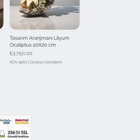
-
Tasarım Aranjmanı Lilyum
Hızlı Bakış
Ocaliptus 20X20 cm
Fiyat
₺3.750,00
KDV dahil
|
Ücretsiz Gönderim