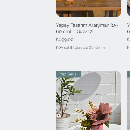
Yapay Tasarım Aranjman [15-
Hızlı Bakış
Y
60 cm] - [Güz/12]
6
Fiyat
F
₺699,00
₺
KDV dahil
|
Ücretsiz Gönderim
K
Yaz Serisi