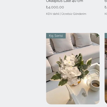
Okaliptüs Lale 40 cm
6
Fiyat
F
₺4.000,00
₺
KDV dahil
|
Ücretsiz Gönderim
K
Kış Serisi