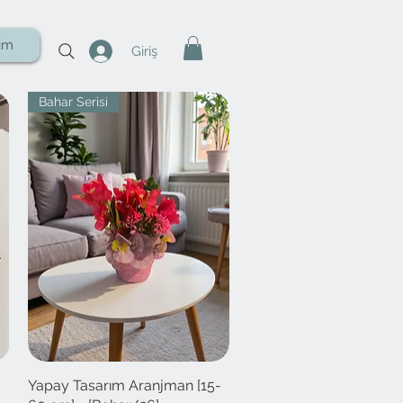
şim
Giriş
Bahar Serisi
-
Yapay Tasarım Aranjman [15-
Hızlı Bakış