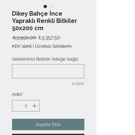
Dikey Bahçe İnce
Yapraklı Renkli Bitkiler
50x200 cm
Normal
İndirimli
 ₺3.950,00 
₺3.357,50
Fiyat
Fiyat
KDV dahil
|
Ücretsiz Gönderim
İsteklerinizi Belirtin (isteğe bağlı)
0/500
Adet
*
Sepete Ekle