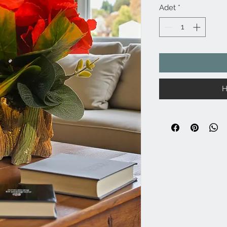
Adet
*
H