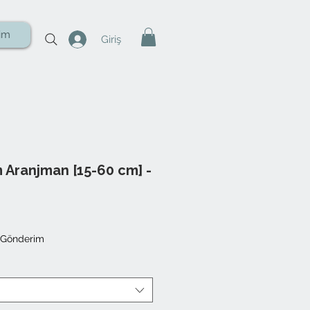
şim
Giriş
 Aranjman [15-60 cm] -
 Gönderim