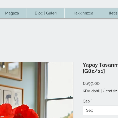
Mağaza
Blog | Galeri
Hakkımızda
İleti
Yapay Tasarım
[Güz/21]
Fiyat
₺699,00
KDV dahil
|
Ücretsiz
Çap
*
Seç