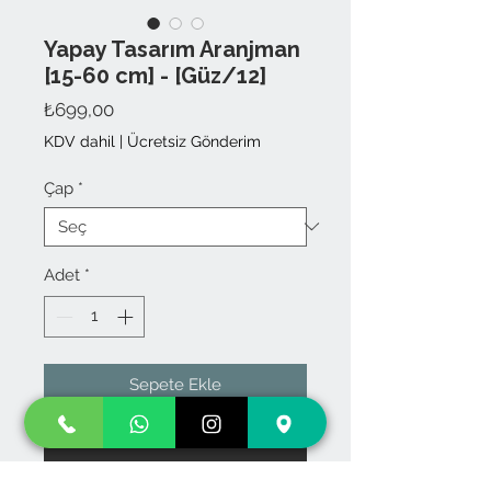
Yapay Tasarım Aranjman
[15-60 cm] - [Güz/12]
Fiyat
₺699,00
KDV dahil
|
Ücretsiz Gönderim
Çap
*
Adet
*
Sepete Ekle
Hemen Satın Al