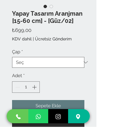
Yapay Tasarım Aranjman
[15-60 cm] - [Güz/02]
Fiyat
₺699,00
KDV dahil
|
Ücretsiz Gönderim
Çap
*
Adet
*
Sepete Ekle
Hemen Satın Al