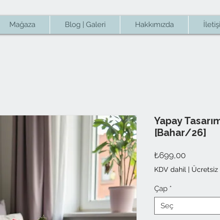
Mağaza
Blog | Galeri
Hakkımızda
İleti
Yapay Tasarım
[Bahar/26]
Fiyat
₺699,00
KDV dahil
|
Ücretsiz
Çap
*
Seç