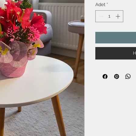
Adet
*
H