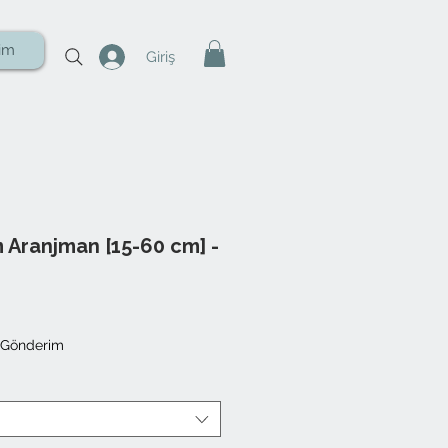
şim
Giriş
 Aranjman [15-60 cm] -
 Gönderim