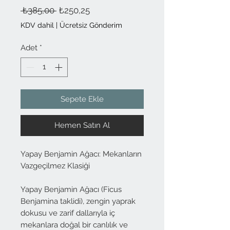
Normal
İndirimli
 ₺385,00 
₺250,25
Fiyat
Fiyat
KDV dahil
|
Ücretsiz Gönderim
Adet
*
Sepete Ekle
Hemen Satın Al
Yapay Benjamin Ağacı: Mekanların
Vazgeçilmez Klasiği
Yapay Benjamin Ağacı (Ficus
Benjamina taklidi), zengin yaprak
dokusu ve zarif dallarıyla iç
mekanlara doğal bir canlılık ve