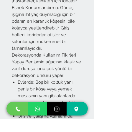
(hastaneler, klinikler) için idealdir.
Esnek Konumlandırma: Güneş
ışığına ihtiyaç duymadığı için bir
odanın en karanlık köşesini bile
kolayca yeşillendirebilir. Giriş
holleri, koridorlar, ofisler ve
salonlar için mükemmel bir
tamamlayıcıdır.
Dekorasyonda Kullanım Fikirleri
Yapay Benjamin ağacının klasik ve
zarif duruşu, onu çok yönlü bir
dekorasyon unsuru yapar:
Evlerde: Boş bir koltuk yanı,
geniş bir köşe veya yemek
masasının yanı gibi alanlarda
mekana sıcaklık ve yükseklik
kazandırır.
Ofis ve Çalışma Alanlarında:
Toplantı odalarına, yönetici
ofislerine veya bekleme