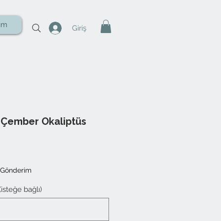
şim
Giriş
li Çember Okaliptüs
 Gönderim
 (isteğe bağlı)