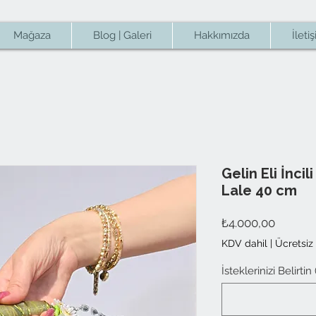
Mağaza
Blog | Galeri
Hakkımızda
İleti
Gelin Eli İnci
Lale 40 cm
Fiyat
₺4.000,00
KDV dahil
|
Ücretsiz
İsteklerinizi Belirtin