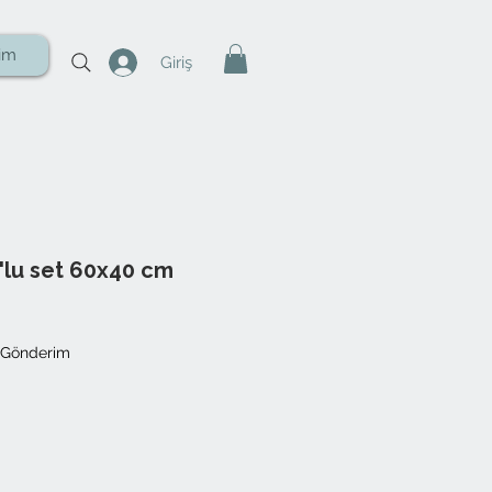
şim
Giriş
0'lu set 60x40 cm
 Gönderim