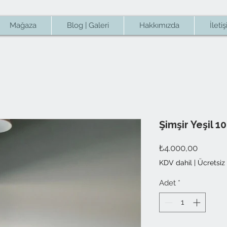
Mağaza
Blog | Galeri
Hakkımızda
İleti
Şimşir Yeşil 1
Fiyat
₺4.000,00
KDV dahil
|
Ücretsiz
Adet
*