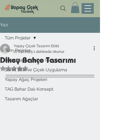
Yazı
Tüm Projeler
Yapay Çiçek Tasarım Ekibi
Tüm Projeler
27 Eyl 2025
1 dakikada okunur
Dikey Bahçe Tasarımı
Dikey Yapay Bahçe Projeleri
5 üzerinden NaN yıldız
Sarkıt Bitki ve Çiçek Uygulama
Yapay Ağaç Projeleri
TAG Bahar Dalı Konsept
Tasarım Ağaçlar