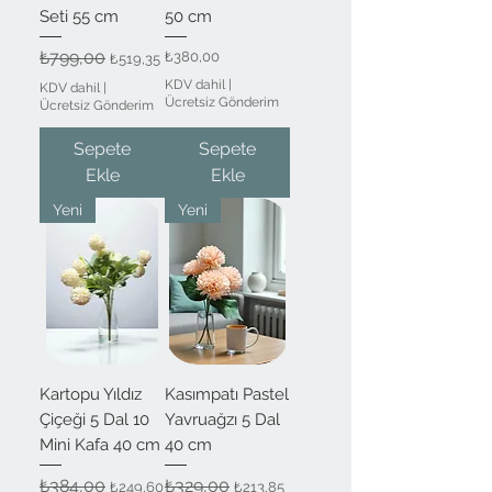
Seti 55 cm
50 cm
Normal Fiyat
₺799,00
İndirimli Fiyat
Fiyat
₺380,00
₺519,35
KDV dahil
|
KDV dahil
|
Ücretsiz Gönderim
Ücretsiz Gönderim
Sepete
Sepete
Ekle
Ekle
Yeni
Yeni
Kartopu Yıldız
Kasımpatı Pastel
Çiçeği 5 Dal 10
Yavruağzı 5 Dal
Mini Kafa 40 cm
40 cm
Normal Fiyat
₺384,00
İndirimli Fiyat
Normal Fiyat
₺329,00
İndirimli Fiyat
₺249,60
₺213,85