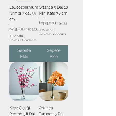
Leucospermum
Ortanca 5 Dal 10
Kırmızı 7 dal 35
Mini Kafa 30 cm
cm
Normal Fiyat
₺299,00
İndirimli Fiyat
₺194,35
Normal Fiyat
₺299,00
İndirimli Fiyat
₺194,35
KDV dahil
|
Ücretsiz Gönderim
KDV dahil
|
Ücretsiz Gönderim
Sepete
Sepete
Ekle
Ekle
Kiraz Çiçeği
Ortanca
Pembe 5'li Dal
Turuncu 5 Dal