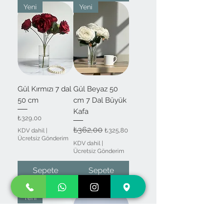
Yeni
Yeni
Gül Kırmızı 7 dal
Gül Beyaz 50
50 cm
cm 7 Dal Büyük
Kafa
Fiyat
₺329,00
Normal Fiyat
₺362,00
İndirimli Fiyat
₺325,80
KDV dahil
|
Ücretsiz Gönderim
KDV dahil
|
Ücretsiz Gönderim
Sepete
Sepete
Ekle
Ekle
Yeni