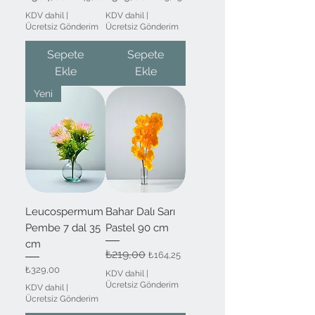
KDV dahil
|
KDV dahil
|
Ücretsiz Gönderim
Ücretsiz Gönderim
Sepete
Sepete
Ekle
Ekle
Yeni
Leucospermum
Bahar Dalı Sarı
Pembe 7 dal 35
Pastel 90 cm
cm
Normal Fiyat
₺219,00
İndirimli Fiyat
₺164,25
Fiyat
₺329,00
KDV dahil
|
Ücretsiz Gönderim
KDV dahil
|
Ücretsiz Gönderim