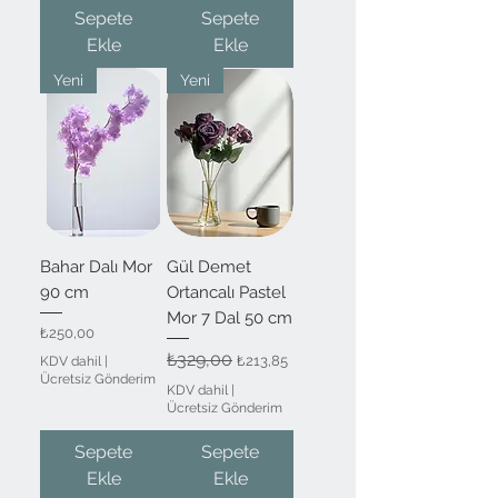
Sepete
Sepete
Ekle
Ekle
Yeni
Yeni
Bahar Dalı Mor
Gül Demet
90 cm
Ortancalı Pastel
Mor 7 Dal 50 cm
Fiyat
₺250,00
Normal Fiyat
₺329,00
İndirimli Fiyat
₺213,85
KDV dahil
|
Ücretsiz Gönderim
KDV dahil
|
Ücretsiz Gönderim
Sepete
Sepete
Ekle
Ekle