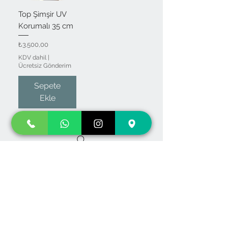
Top Şimşir UV
Korumalı 35 cm
Fiyat
₺3.500,00
KDV dahil
|
Ücretsiz Gönderim
Sepete
Ekle