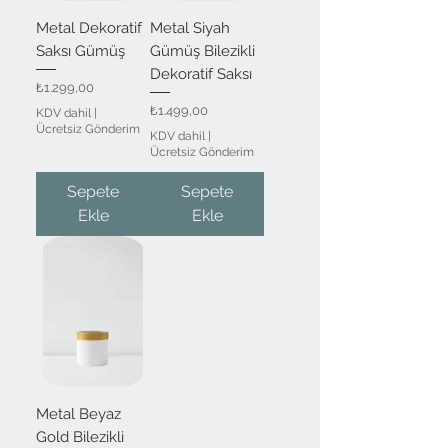
Metal Dekoratif
Metal Siyah
Saksı Gümüş
Gümüş Bilezikli
Dekoratif Saksı
Fiyat
₺1.299,00
Fiyat
₺1.499,00
KDV dahil
|
Ücretsiz Gönderim
KDV dahil
|
Ücretsiz Gönderim
Sepete
Sepete
Ekle
Ekle
Metal Beyaz
Gold Bilezikli